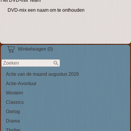
Het DVD-mix Team
DVD-mix een naam om te onthouden
Winkelwagen (0)
Actie van de maand augustus 2026
Actie-Avontuur
Western
Classics
Oorlog
Drama
Thriller