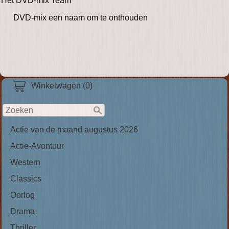
Het DVD-mix Team
DVD-mix een naam om te onthouden
Winkelwagen (0)
Actie van de maand augustus 2026
Actie-Avontuur
Western
Classics
Oorlog
Drama
Thriller