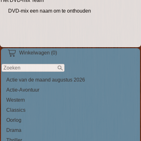
Het DVD-mix Team
DVD-mix een naam om te onthouden
Winkelwagen (0)
Actie van de maand augustus 2026
Actie-Avontuur
Western
Classics
Oorlog
Drama
Thriller