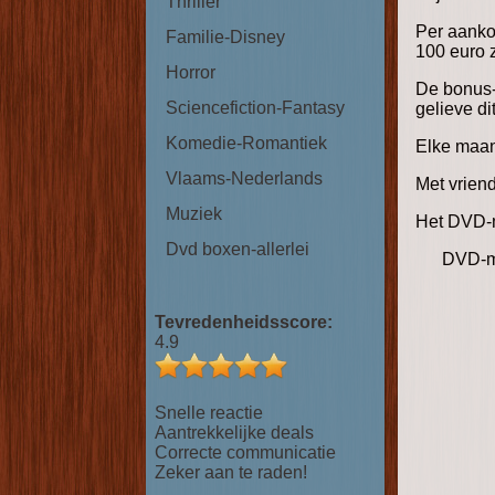
Thriller
Per aanko
Familie-Disney
100 euro z
Horror
De bonus-
Sciencefiction-Fantasy
gelieve di
Komedie-Romantiek
Elke maan
Vlaams-Nederlands
Met vriend
Muziek
Het DVD-
Dvd boxen-allerlei
DVD-mix 
Tevredenheidsscore:
4.9
Snelle reactie
Aantrekkelijke deals
Correcte communicatie
Zeker aan te raden!