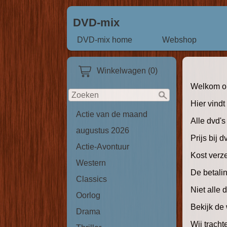
DVD-mix
DVD-mix home
Webshop
Winkelwagen (0)
Welkom op
Hier vind
Actie van de maand
Alle dvd's
augustus 2026
Prijs bij 
Actie-Avontuur
Kost verz
Western
De betali
Classics
Niet alle
Oorlog
Bekijk de 
Drama
Wij tracht