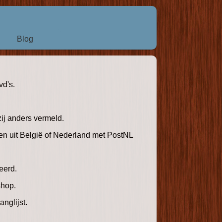
Blog
d's.
zij anders vermeld.
nten uit België of Nederland met PostNL
leerd.
shop.
nglijst.