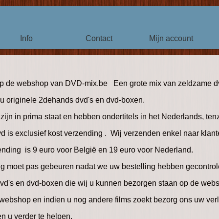
Info
Contact
Mijn account
 de webshop van DVD-mix.be Een grote mix van zeldzame dv
t u originele 2dehands dvd's en dvd-boxen.
 zijn in prima staat en hebben ondertitels in het Nederlands, ten
dvd is exclusief kost verzending . Wij verzenden enkel naar kla
ending is 9 euro voor België en 19 euro voor Nederland.
ng moet pas gebeuren nadat we uw bestelling hebben gecontro
 dvd's en dvd-boxen die wij u kunnen bezorgen staan op de web
webshop en indien u nog andere films zoekt bezorg ons uw verla
en u verder te helpen.