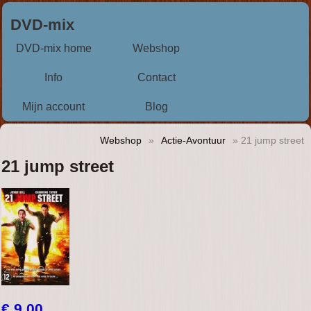
DVD-mix
DVD-mix home
Webshop
Info
Contact
Mijn account
Blog
Webshop
»
Actie-Avontuur
» 21 jump street
21 jump street
€ 9,00