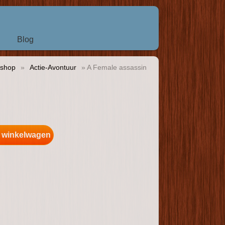
Blog
shop
»
Actie-Avontuur
» A Female assassin