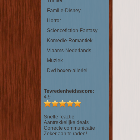
Thriller
Familie-Disney
Horror
Sciencefiction-Fantasy
Komedie-Romantiek
Vlaams-Nederlands
Muziek
Dvd boxen-allerlei
Tevredenheidsscore:
4.9
Snelle reactie
Aantrekkelijke deals
Correcte communicatie
Zeker aan te raden!