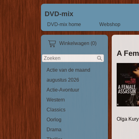
DVD-mix
DVD-mix home
Webshop
Winkelwagen (0)
A Fem
Actie van de maand
augustus 2026
Actie-Avontuur
Western
Classics
Olga Kury
Oorlog
Drama