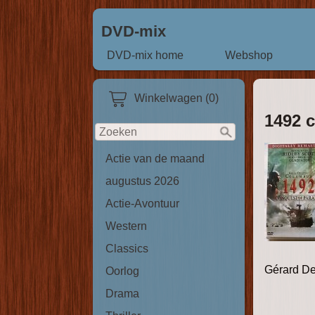
DVD-mix
DVD-mix home
Webshop
Winkelwagen (0)
1492 
Actie van de maand
augustus 2026
Actie-Avontuur
Western
Classics
Gérard De
Oorlog
Drama