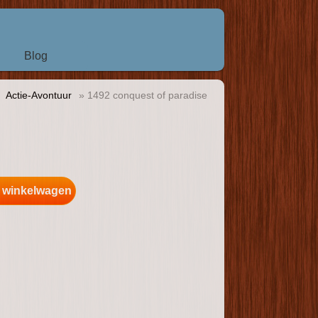
Blog
»
Actie-Avontuur
» 1492 conquest of paradise