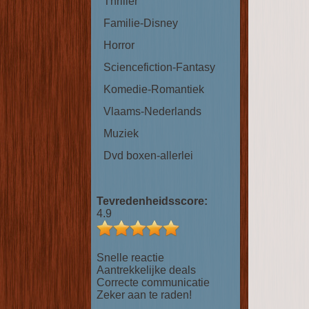
Thriller
Familie-Disney
Horror
Sciencefiction-Fantasy
Komedie-Romantiek
Vlaams-Nederlands
Muziek
Dvd boxen-allerlei
Tevredenheidsscore:
4.9
Snelle reactie
Aantrekkelijke deals
Correcte communicatie
Zeker aan te raden!