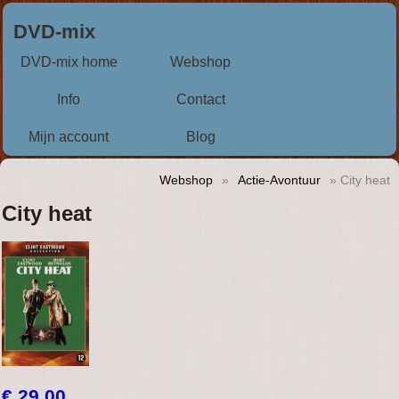
DVD-mix
DVD-mix home
Webshop
Info
Contact
Mijn account
Blog
Webshop
»
Actie-Avontuur
» City heat
City heat
€ 29,00