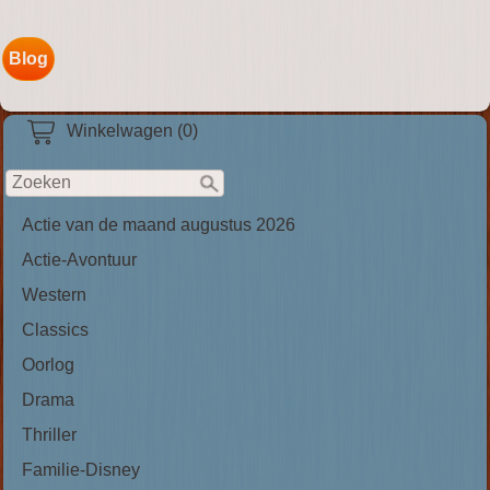
Blog
Winkelwagen (0)
Actie van de maand augustus 2026
Actie-Avontuur
Western
Classics
Oorlog
Drama
Thriller
Familie-Disney