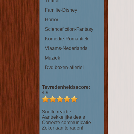
Thriller
Familie-Disney
Horror
Sciencefiction-Fantasy
Komedie-Romantiek
Vlaams-Nederlands
Muziek
Dvd boxen-allerlei
Tevredenheidsscore:
4.9
Snelle reactie
Aantrekkelijke deals
Correcte communicatie
Zeker aan te raden!