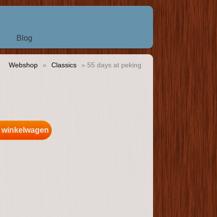
Blog
Webshop
»
Classics
» 55 days at peking