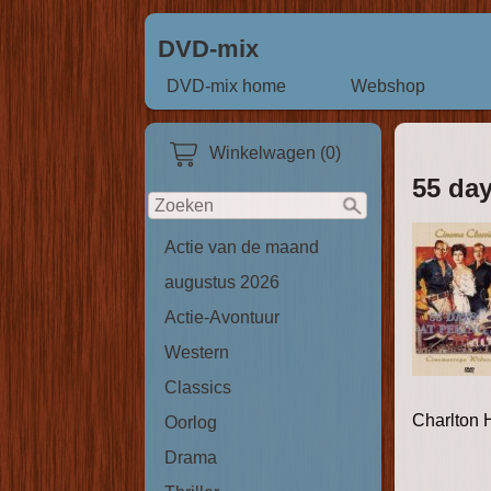
DVD-mix
DVD-mix home
Webshop
Winkelwagen (0)
55 day
Actie van de maand
augustus 2026
Actie-Avontuur
Western
Classics
Charlton 
Oorlog
Drama