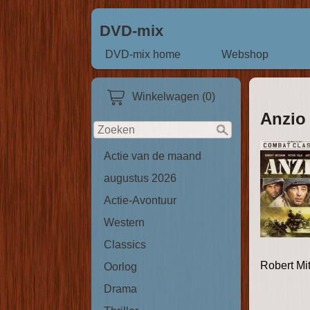
DVD-mix
DVD-mix home
Webshop
Winkelwagen (0)
Anzio
Actie van de maand
augustus 2026
Actie-Avontuur
Western
Classics
Robert Mi
Oorlog
Drama