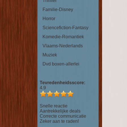
Thriller
Familie-Disney
Horror
Sciencefiction-Fantasy
Komedie-Romantiek
Vlaams-Nederlands
Muziek
Dvd boxen-allerlei
Tevredenheidsscore:
4.9
Snelle reactie
Aantrekkelijke deals
Correcte communicatie
Zeker aan te raden!