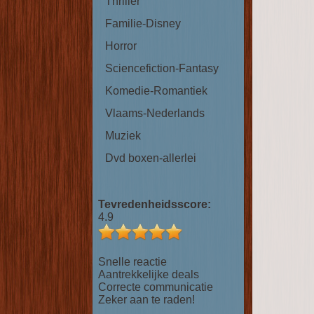
Thriller
Familie-Disney
Horror
Sciencefiction-Fantasy
Komedie-Romantiek
Vlaams-Nederlands
Muziek
Dvd boxen-allerlei
Tevredenheidsscore:
4.9
Snelle reactie
Aantrekkelijke deals
Correcte communicatie
Zeker aan te raden!