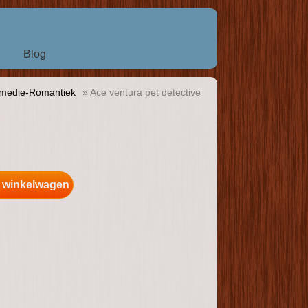
Blog
medie-Romantiek
» Ace ventura pet detective