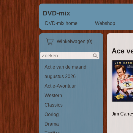
DVD-mix
DVD-mix home
Webshop
Winkelwagen (0)
Ace ve
Actie van de maand
augustus 2026
Actie-Avontuur
Western
Classics
Jim Carre
Oorlog
Drama