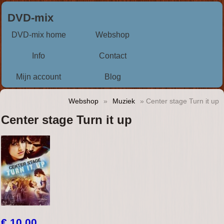
DVD-mix
DVD-mix home
Webshop
Info
Contact
Mijn account
Blog
Webshop
»
Muziek
» Center stage Turn it up
Center stage Turn it up
€ 10,00