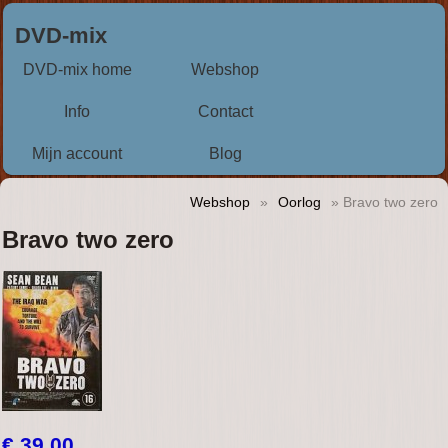
DVD-mix
DVD-mix home
Webshop
Info
Contact
Mijn account
Blog
Webshop
»
Oorlog
» Bravo two zero
Bravo two zero
€ 39,00