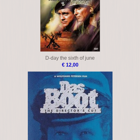
D-day the sixth of june
€ 12,00