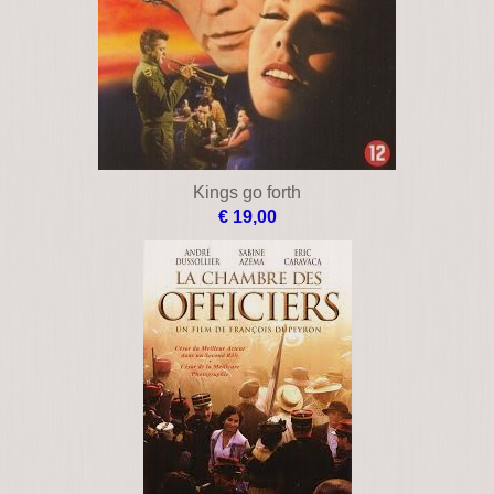
Kings go forth
€ 19,00