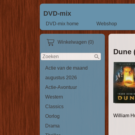
DVD-mix
DVD-mix home
Webshop
Winkelwagen (0)
Dune 
Actie van de maand
augustus 2026
Actie-Avontuur
Western
Classics
William H
Oorlog
Drama