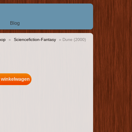
Blog
hop
»
Sciencefiction-Fantasy
» Dune (2000)