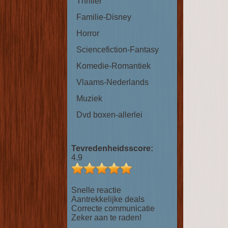
Thriller
Familie-Disney
Horror
Sciencefiction-Fantasy
Komedie-Romantiek
Vlaams-Nederlands
Muziek
Dvd boxen-allerlei
Tevredenheidsscore:
4.9
Snelle reactie
Aantrekkelijke deals
Correcte communicatie
Zeker aan te raden!