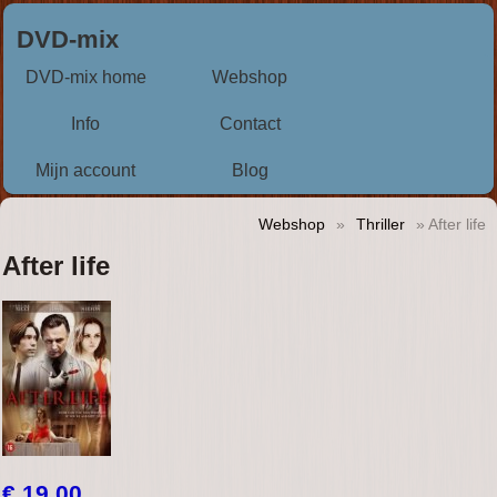
DVD-mix
DVD-mix home
Webshop
Info
Contact
Mijn account
Blog
Webshop
»
Thriller
» After life
After life
€ 19,00