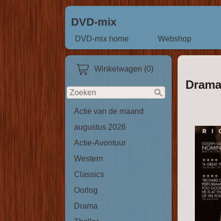
DVD-mix
DVD-mix home
Webshop
Winkelwagen (0)
Dram
Actie van de maand
augustus 2026
Actie-Avontuur
Western
Classics
Oorlog
Drama