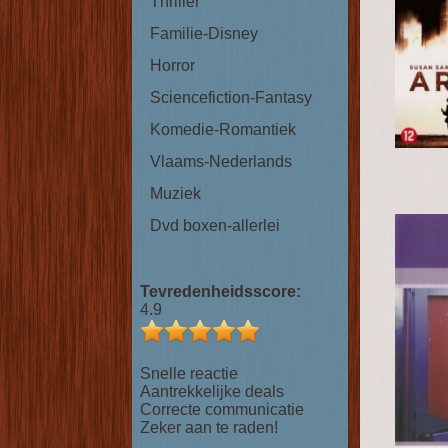
Thriller
Familie-Disney
Horror
Sciencefiction-Fantasy
Komedie-Romantiek
Vlaams-Nederlands
Muziek
Dvd boxen-allerlei
Tevredenheidsscore:
4.9
Snelle reactie
Aantrekkelijke deals
Correcte communicatie
Zeker aan te raden!