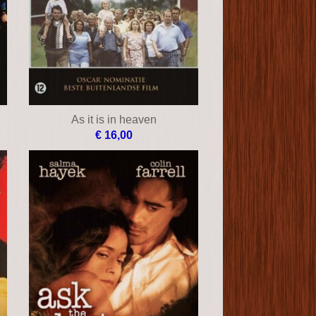
As it is in heaven
€ 16,00