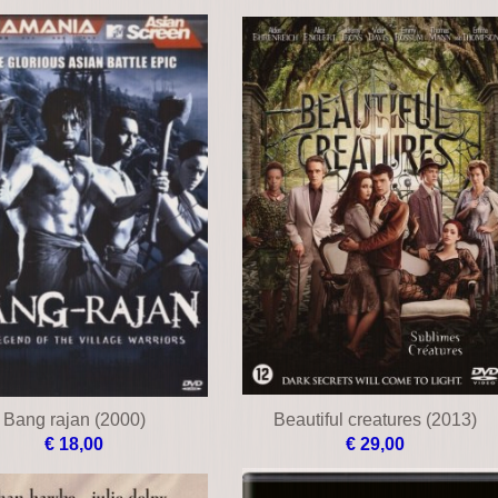
Bang rajan (2000)
Beautiful creatures (2013)
€ 18,00
€ 29,00