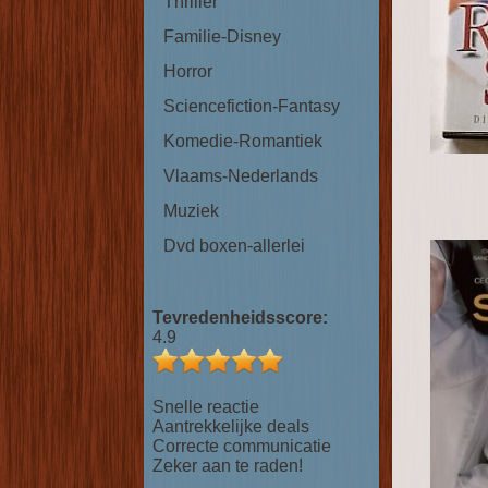
Thriller
Familie-Disney
Horror
Sciencefiction-Fantasy
Komedie-Romantiek
Vlaams-Nederlands
Muziek
Dvd boxen-allerlei
Tevredenheidsscore:
4.9
Snelle reactie
Aantrekkelijke deals
Correcte communicatie
Zeker aan te raden!