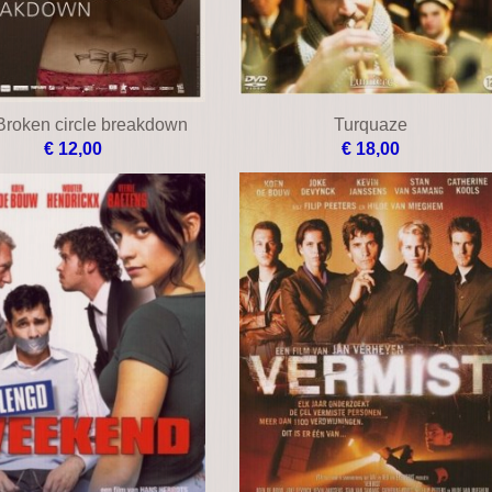
Broken circle breakdown
Turquaze
€ 12,00
€ 18,00