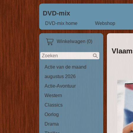
DVD-mix
DVD-mix home
Webshop
Winkelwagen (0)
Vlaam
Actie van de maand
augustus 2026
Actie-Avontuur
Western
Classics
Oorlog
Drama